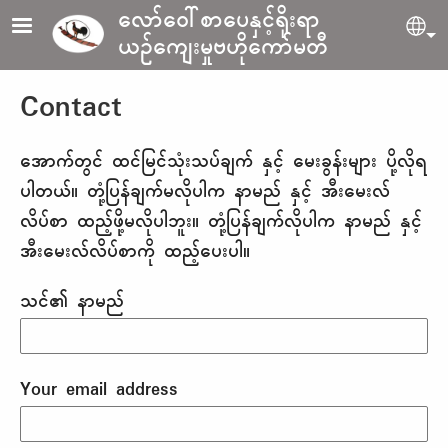
Skip to main content
လော်ဝေါ်စာပေနှင့်ရိုးရာ
Sel
ယဉ်ကျေးမှုဗဟိုကော်မတီ
Contact
အောက်တွင် ထင်မြင်သုံးသပ်ချက် နှင့် မေးခွန်းများ ပို့လိုရ
ပါတယ်။ တုံ့ပြန်ချက်မလိုပါက နာမည် နှင့် အီးမေးလ်
လိပ်စာ ထည့်ဖို့မလိုပါဘူး။ တုံ့ပြန်ချက်လိုပါက နာမည် နှင့်
အီးမေးလ်လိပ်စာကို ထည့်ပေးပါ။
သင်၏ နာမည်
Your email address