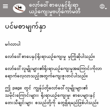
Skip to main content
လော်ဝေါ်စာပေနှင့်ရိုးရာ
Sel
ယဉ်ကျေးမှုဗဟိုကော်မတီ
ပင်မစာမျက်နှာ
မင်္ဂလာပါ
လော်ဝေါ်စာပေနှင့်ရိုးရာယဉ်ကျေးမှု မှကြိုဆိုပါသည်။
လော်ဝေါ်လူမျိုးများ၏ရိုးရာယဉ်ကျေးမှုအကြောင်းကိုလာ
ရောက်လေ့လာသည့်အတွက်ကျေးဇူးတင်ပါသည်။
ဤ page တွင် ကျွန်ုပ်တို့လော်ဝေါ်လူမျိုးများ၏
သမိုင်းကြောင်းများ၊ ရိုးရာယဉ်ကျေးမှု၊ စာပေများနှင့်
တေးသီချင်းများ စသည်တို့ကို တွေ့ရှိရမည်ဖြစ်ပါသည်။