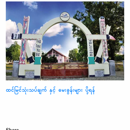
ထင်မြင်သုံးသပ်ချက် နှင့် မေးခွန်းများ ပို့ရန်