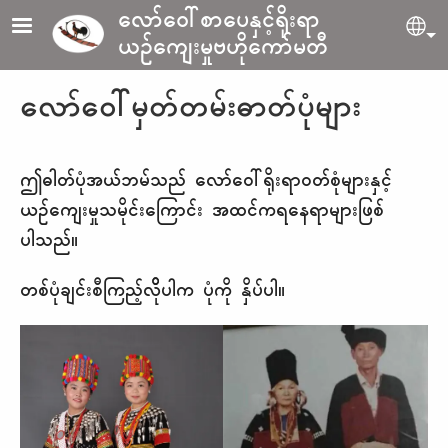
Skip to main content
လော်ဝေါ်စာပေနှင့်ရိုးရာ
Sel
ယဉ်ကျေးမှုဗဟိုကော်မတီ
လော်ဝေါ်မှတ်တမ်းဓာတ်ပုံများ
ဤဓါတ်ပုံအယ်ဘမ်သည် လော်ဝေါ်ရိုးရာဝတ်စုံများနှင့်
ယဉ်ကျေးမှုသမိုင်းကြောင်း အထင်ကရနေရာများဖြစ်
ပါသည်။
တစ်ပုံချင်းစီကြည့်လိိုပါက ပုံကို နှိပ်ပါ။