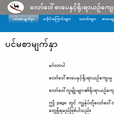
Skip to main content
လော်ဝေါ်စာပေနှင့်ရိုးရာယဉ်ကျေ
ပင်မစာမျက်နှာ
သမိုင်းကြောင်းများ
သတင်းများ
စာပေမျ
ပင်မစာမျက်နှာ
မင်္ဂလာပါ
လော်ဝေါ်စာပေနှင့်ရိုးရာယဉ်ကျေးမှု 
လော်ဝေါ်လူမျိုးများ၏ရိုးရာယဉ်
ဤ page တွင် ကျွန်ုပ်တို့လော်ဝေါ်လ
တွေ့ရှိရမည်ဖြစ်ပါသည်။