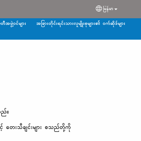
မြန်မာ
Select your langu
တီအဖွဲ့ဝင်များ
အခြားတိုင်းရင်းသားလူမျိုးစုများ၏ ဝက်ဆိုဒ်များ
သည်။
င့် တေးသီချင်းများ စသည်တို့ကို