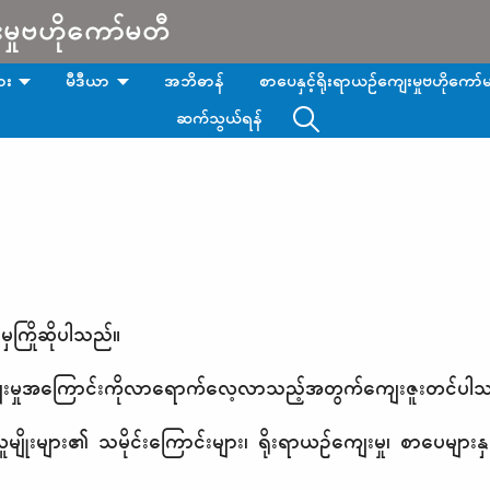
းမှုဗဟိုကော်မတီ
ား
မီဒီယာ
အဘိဓာန်
စာပေနှင့်ရိုးရာယဉ်ကျေးမှုဗဟိုကော်မ
ဆက်သွယ်ရန်
မှကြိုဆိုပါသည်။
ကျေးမှုအကြောင်းကိုလာရောက်လေ့လာသည့်အတွက်ကျေးဇူးတင်ပါ
ူမျိုးများ၏ သမိုင်းကြောင်းများ၊ ရိုးရာယဉ်ကျေးမှု၊ စာပေများနှ