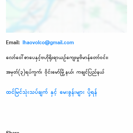
Email:
lhaovolco@gmail.com
လော်ဝေါ်စာပေနှင့်ဗဟိုရိုးရာယဉ်ကျေးမှုဗိမာန်တော်ဝင်း၊
အမှတ်
(
၃
)
ရပ်ကွက်၊
ဝိုင်းမော်မြို့နယ်၊
ကချင်ပြည်နယ်
ထင်မြင်သုံးသပ်ချက် နှင့် မေးခွန်းများ ပို့ရန်