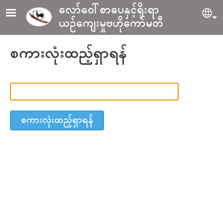
Skip to main content
လော်ဝေါ်စာပေနှင့်ရိုးရာ
Sel
ယဉ်ကျေးမှုဗဟိုကော်မတီ
စကားလုံးထည့်ရှာရန်