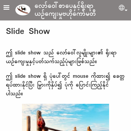
Skip to main content
လော်ဝေါ်စာပေနှင့်ရိုးရာ
Sel
ယဉ်ကျေးမှုဗဟိုကော်မတီ
Slide Show
ဤ slide show သည် လော်​ဝေါ်လူမျိုးများ၏ ရိုးရာ
ယဉ်ကျေးမှုနှင့်ပတ်သက်သည့်ပုံများဖြစ်သည်။
ဤ slide show ရှိ ပုံပေါ်တွင် mouse ကိုထား၍ ခေတ္တ
ရပ်ထားနိုင်ပြီး မြှားကိုနှိပ်၍ ပုံကို ပြောင်းကြည့်နိုင်
ပါသည်။