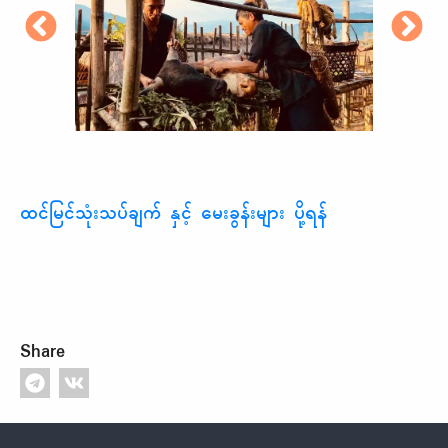
ထင်မြင်သုံးသပ်ချက် နှင့် မေးခွန်းများ ပို့ရန်
Share
Footer