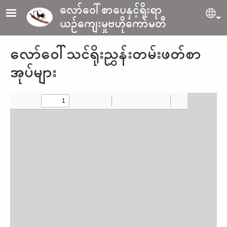
Skip to main content
လော်ဝေါ်စာပေနှင့်ရိုးရာ
Sel
ယဉ်ကျေးမှုဗဟိုကော်မတီ
လော်ဝေါ်သင်ရိုးညွှန်းတမ်းဖတ်စာ
အုပ်များ