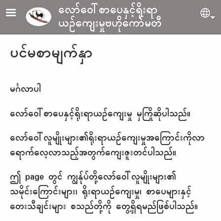
Skip to main content
လော်ဝေါ်စာပေနှင့်ရိုးရာ
Sel
ယဉ်ကျေးမှုဗဟိုကော်မတီ
ပင်မစာမျက်နှာ
မင်္ဂလာပါ
လော်ဝေါ်စာပေနှင့်ရိုးရာယဉ်ကျေးမှု မှကြိုဆိုပါသည်။
လော်ဝေါ်လူမျိုးများ၏ရိုးရာယဉ်ကျေးမှုအကြောင်းကိုလာ
ရောက်လေ့လာသည့်အတွက်ကျေးဇူးတင်ပါသည်။
ဤ page တွင် ကျွန်ုပ်တို့လော်ဝေါ်လူမျိုးများ၏
သမိုင်းကြောင်းများ၊ ရိုးရာယဉ်ကျေးမှု၊ စာပေများနှင့်
တေးသီချင်းများ စသည်တို့ကို တွေ့ရှိရမည်ဖြစ်ပါသည်။