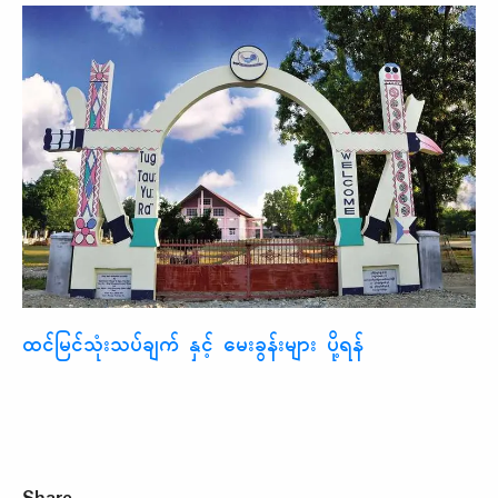
ထင်မြင်သုံးသပ်ချက် နှင့် မေးခွန်းများ ပို့ရန်