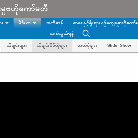
းမှုဗဟိုကော်မတီ
ား
မီဒီယာ
အဘိဓာန်
စာပေနှင့်ရိုးရာယဉ်ကျေးမှုဗဟိုကော်မ
ဆက်သွယ်ရန်
သီချင်းများ
သီချင်းဗီဒီယိုများ
ဓာတ်ပုံများ
Slide Show