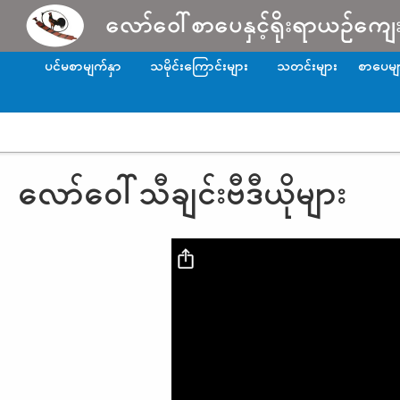
Skip to main content
လော်ဝေါ်စာပေနှင့်ရိုးရာယဉ်ကျေ
ပင်မစာမျက်နှာ
သမိုင်းကြောင်းများ
သတင်းများ
စာပေမျ
လော်ဝေါ်သီချင်းဗီဒီယိုများ