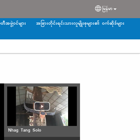
မြန်မာ
Select your langu
တီအဖွဲ့ဝင်များ
အခြားတိုင်းရင်းသားလူမျိုးစုများ၏ ဝက်ဆိုဒ်များ
Nhag Tang Solo