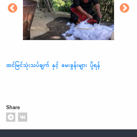
ထင်မြင်သုံးသပ်ချက် နှင့် မေးခွန်းများ ပို့ရန်
Share
Footer