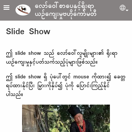
Skip to main content
လော်ဝေါ်စာပေနှင့်ရိုးရာ
Sel
ယဉ်ကျေးမှုဗဟိုကော်မတီ
Slide Show
ဤ slide show သည် လော်​ဝေါ်လူမျိုးများ၏ ရိုးရာ
ယဉ်ကျေးမှုနှင့်ပတ်သက်သည့်ပုံများဖြစ်သည်။
ဤ slide show ရှိ ပုံပေါ်တွင် mouse ကိုထား၍ ခေတ္တ
ရပ်ထားနိုင်ပြီး မြှားကိုနှိပ်၍ ပုံကို ပြောင်းကြည့်နိုင်
ပါသည်။