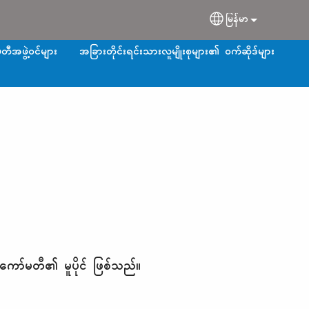
မြန်မာ
Select your langu
တီအဖွဲ့ဝင်များ
အခြားတိုင်းရင်းသားလူမျိုးစုများ၏ ဝက်ဆိုဒ်များ
ကော်မတီ၏ မူပိုင် ဖြစ်သည်။