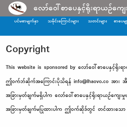
Skip to main content
လော်ဝေါ်စာပေနှင့်ရိုးရာယဉ်ကျေ
ပင်မစာမျက်နှာ
သမိုင်းကြောင်းများ
သတင်းများ
စာပေမျ
Copyright
This website is sponsored by လော်ဝေါ်စာပေနှင့်ရိုးရာ
ဤဝက်ဘ်ဆိုက်အကြောင်းပိုသိရန် info@lhaovo.co အား အီးမ
အခြားမှတ်ချက်မရှိပါက လော်ဝေါ်စာပေနှင့်ရိုးရာယဉ်ကျေးမှုဗဟိ
အခြားမှတ်ချက်မပြုထားပါက ဤဝက်ဆိုဒ်တွင် တင်ထားသော အရ