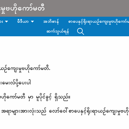
းမှုဗဟိုကော်မတီ
ား
မီဒီယာ
အဘိဓာန်
စာပေနှင့်ရိုးရာယဉ်ကျေးမှုဗဟိုကော်မ
ဆက်သွယ်ရန်
ယဉ်ကျေးမှုဗဟိုကော်မတီ.
ေးလ်ပို့ပေးပါ
ုကော်မတီ မှာ မူပိုင်ခွင့် ရှိသည်။
ာများအားလုံးသည် လော်ဝေါ်စာပေနှင့်ရိုးရာယဉ်ကျေးမှုဗဟို